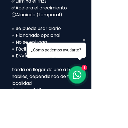
✅Elimina el frizz
✅Acelera el crecimiento
⏱️Alaciado (temporal)
⭐ Se puede usar diario
⭐ Planchado opcional
⭐ No se enjuaga
⭐ Fácil Aplicación
¿Cómo podemos ayudarte?
⭐ ENVÍO GRATIS 🇲🇽
1
Tarda en llegar de uno a 5 dias
habiles, dependiendo de tu
localidad.
Contiene 240 gramos.
Modo de Uso
💆‍♀️
Instrucciones de uso – Keratina
sin formol Keralazzio
✨
Modo de