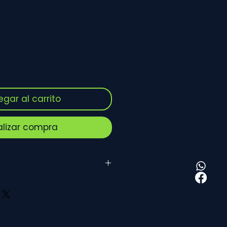
ecio
erta
egar al carrito
alizar compra
 uso – Tratamiento
Keralazzio
iseñado para fortalecer la raíz,
iento y reducir la caída del