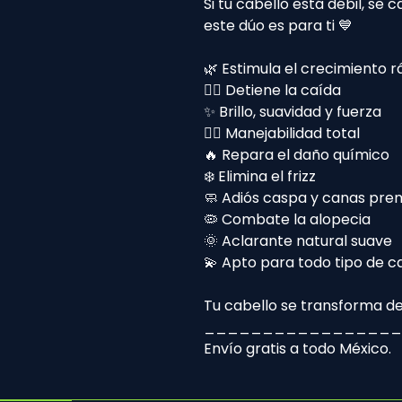
Si tu cabello está débil, se
este dúo es para ti 💙
🌿 Estimula el crecimiento r
🙅‍♀️ Detiene la caída
✨ Brillo, suavidad y fuerza
🧖‍♀️ Manejabilidad total
🔥 Repara el daño químico
❄️ Elimina el frizz
🧼 Adiós caspa y canas pre
🦠 Combate la alopecia
🌞 Aclarante natural suave
💫 Apto para todo tipo de c
Tu cabello se transforma des
_________________
Envío gratis a todo México.