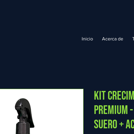
Inicio
Acerca de
Kit Creci
Premium -
Suero + A