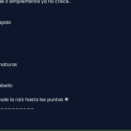
 cae o simplemente ya no crece…
cabello de forma e
1️⃣
Shampoo: Úsalo 
día, según tu rutin
ápido
2️⃣
Suero: Después de
suero directamente
Da un ligero masaj
para estimular la c
absorción.
maturas
3️⃣
Recomendación p
Utiliza el suero do
por la noche.
abello
de la raíz hasta las puntas 🌟
_________