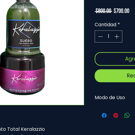
Precio
Pr
 $800.00 
$700.00
de
Cantidad
*
of
Agr
Re
Modo de Uso
🌱
Instrucciones de
Crecimiento Total 
Este sistema está d
o Total Keralazzio
estimular el crecim